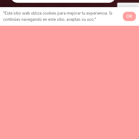
"Este sitio web utiliza cookies para mejorar tu experiencia. Si
OK
continúas navegando en este sitio, aceptas su uso."
FUNIMA es la fundación que
acompaña a las niñas, niños y
mujeres jóvenes a transitar un
embarazo no deseado
con la ayuda
adecuada para facilitar el proceso de
adopción.
Al ser una fundación pro-vida
estamos en contra del aborto, por lo
cual nos dimos a la tarea de darle a
los bebés no planeados una vida